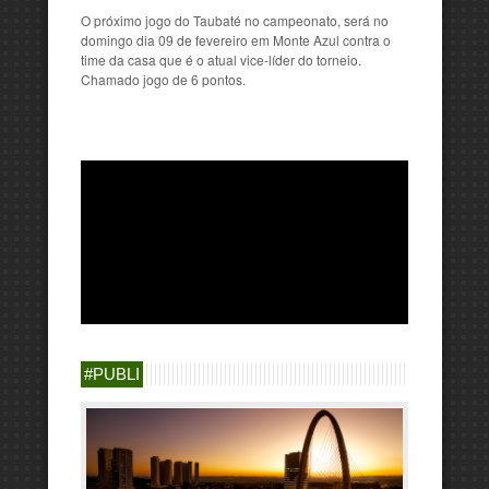
O próximo jogo do Taubaté no campeonato, será no
domingo dia 09 de fevereiro em Monte Azul contra o
time da casa que é o atual vice-líder do torneio.
Chamado jogo de 6 pontos.
#PUBLI