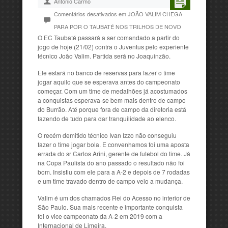
Antonio Carmo
Comentários desativados
em JOÃO VALIM CHEGA
PARA POR O TAUBATÉ NOS TRILHOS DE NOVO
O EC Taubaté passará a ser comandado a partir do
jogo de hoje (21/02) contra o Juventus pelo experiente
técnico João Valim. Partida será no Joaquinzão.
Ele estará no banco de reservas para fazer o time
jogar aquilo que se esperava antes do campeonato
começar. Com um time de medalhões já acostumados
a conquistas esperava-se bem mais dentro de campo
do Burrão. Até porque fora de campo da diretoria está
fazendo de tudo para dar tranquilidade ao elenco.
O recém demitido técnico Ivan Izzo não conseguiu
fazer o time jogar bola. E convenhamos foi uma aposta
errada do sr Carlos Arini, gerente de futebol do time. Já
na Copa Paulista do ano passado o resultado não foi
bom. Insistiu com ele para a A-2 e depois de 7 rodadas
e um time travado dentro de campo veio a mudança.
Valim é um dos chamados Rei do Acesso no interior de
São Paulo. Sua mais recente e importante conquista
foi o vice campeonato da A-2 em 2019 com a
Internacional de Limeira.