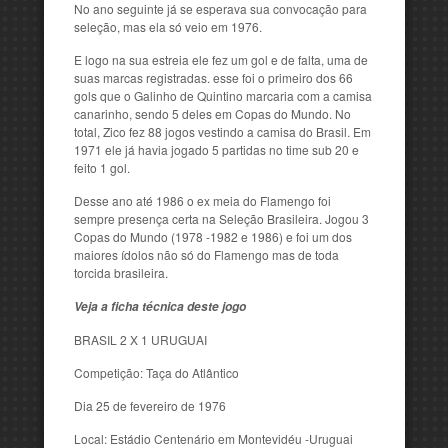
No ano seguinte já se esperava sua convocação para
seleção, mas ela só veio em 1976.
E logo na sua estreia ele fez um gol e de falta, uma de
suas marcas registradas. esse foi o primeiro dos 66
gols que o Galinho de Quintino marcaria com a camisa
canarinho, sendo 5 deles em Copas do Mundo. No
total, Zico fez 88 jogos vestindo a camisa do Brasil. Em
1971 ele já havia jogado 5 partidas no time sub 20 e
feito 1 gol.
Desse ano até 1986 o ex meia do Flamengo foi
sempre presença certa na Seleção Brasileira. Jogou 3
Copas do Mundo (1978 -1982 e 1986) e foi um dos
maiores ídolos não só do Flamengo mas de toda
torcida brasileira.
Veja a ficha técnica deste jogo
BRASIL 2 X 1 URUGUAI
Competição: Taça do Atlântico
Dia 25 de fevereiro de 1976
Local: Estádio Centenário em Montevidéu -Uruguai