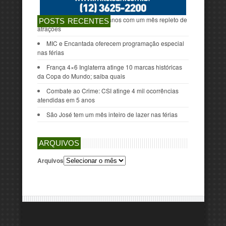
São José celebra 259 anos com um mês repleto de
POSTS RECENTES
atrações
MIC e Encantada oferecem programação especial
nas férias
França 4×6 Inglaterra atinge 10 marcas históricas
da Copa do Mundo; saiba quais
Combate ao Crime: CSI atinge 4 mil ocorrências
atendidas em 5 anos
São José tem um mês inteiro de lazer nas férias
ARQUIVOS
Arquivos