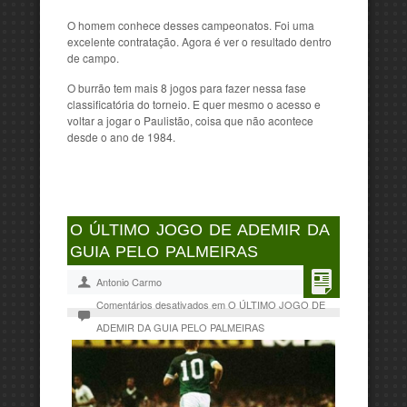
O homem conhece desses campeonatos. Foi uma
excelente contratação. Agora é ver o resultado dentro
de campo.
O burrão tem mais 8 jogos para fazer nessa fase
classificatória do torneio. E quer mesmo o acesso e
voltar a jogar o Paulistão, coisa que não acontece
desde o ano de 1984.
O ÚLTIMO JOGO DE ADEMIR DA
GUIA PELO PALMEIRAS
Antonio Carmo
Comentários desativados
em O ÚLTIMO JOGO DE
ADEMIR DA GUIA PELO PALMEIRAS