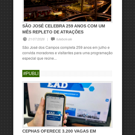
SÃO JOSÉ CELEBRA 259 ANOS COM UM
MÊS REPLETO DE ATRAÇÕES
21/07/2026
|
futebolvale
São José dos Campos completa 259 anos em julho e
convida moradores e visitantes para uma programação
especial que reúne...
#PUBLI
CEPHAS OFERECE 3.200 VAGAS EM