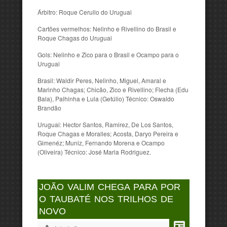
Árbitro: Roque Cerullo do Uruguai
Cartões vermelhos: Nelinho e Rivellino do Brasil e
Roque Chagas do Uruguai
Gols: Nelinho e Zico para o Brasil e Ocampo para o
Uruguai
Brasil: Waldir Peres, Nelinho, Miguel, Amaral e
Marinho Chagas; Chicão, Zico e Rivellino; Flecha (Edu
Bala), Palhinha e Lula (Getúlio) Técnico: Oswaldo
Brandão
Uruguai: Hector Santos, Ramirez, De Los Santos,
Roque Chagas e Moralles; Acosta, Daryo Pereira e
Gimenéz; Muniz, Fernando Morena e Ocampo
(Oliveira) Técnico: José Maria Rodriguez.
JOÃO VALIM CHEGA PARA POR
O TAUBATÉ NOS TRILHOS DE
NOVO