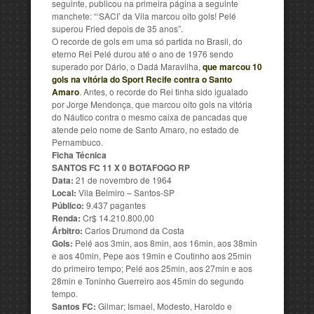
seguinte, publicou na primeira página a seguinte
manchete: “‘SACI’ da Vila marcou oito gols! Pelé
superou Fried depois de 35 anos”.
O recorde de gols em uma só partida no Brasil, do
eterno Rei Pelé durou até o ano de 1976 sendo
superado por Dário, o Dadá Maravilha,
que marcou 10
gols na vitória do Sport Recife contra o
Santo
Amaro
. Antes, o recorde do Rei tinha sido igualado
por Jorge Mendonça, que marcou oito gols na vitória
do Náutico contra o mesmo caixa de pancadas que
atende pelo nome de Santo Amaro, no estado de
Pernambuco.
Ficha Técnica
SANTOS FC 11 X 0 BOTAFOGO RP
Data:
21 de novembro de 1964
Local:
Vila Belmiro – Santos-SP
Público:
9.437 pagantes
Renda:
Cr$ 14.210.800,00
Árbitro:
Carlos Drumond da Costa
Gols:
Pelé aos 3min, aos 8min, aos 16min, aos 38min
e aos 40min, Pepe aos 19min e Coutinho aos 25min
do primeiro tempo; Pelé aos 25min, aos 27min e aos
28min e Toninho Guerreiro aos 45min do segundo
tempo.
Santos FC:
Gilmar; Ismael, Modesto, Haroldo e