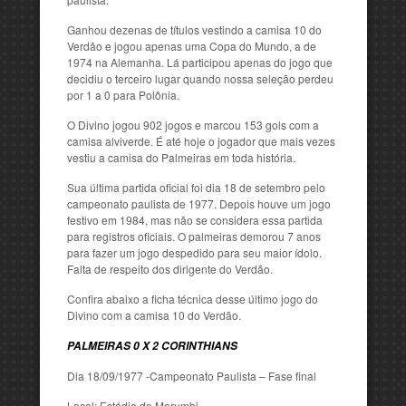
Ganhou dezenas de títulos vestindo a camisa 10 do
Verdão e jogou apenas uma Copa do Mundo, a de
1974 na Alemanha. Lá participou apenas do jogo que
decidiu o terceiro lugar quando nossa seleção perdeu
por 1 a 0 para Polônia.
O Divino jogou 902 jogos e marcou 153 gols com a
camisa alviverde. É até hoje o jogador que mais vezes
vestiu a camisa do Palmeiras em toda história.
Sua última partida oficial foi dia 18 de setembro pelo
campeonato paulista de 1977. Depois houve um jogo
festivo em 1984, mas não se considera essa partida
para registros oficiais. O palmeiras demorou 7 anos
para fazer um jogo despedido para seu maior ídolo.
Falta de respeito dos dirigente do Verdão.
Confira abaixo a ficha técnica desse último jogo do
Divino com a camisa 10 do Verdão.
PALMEIRAS 0 X 2 CORINTHIANS
Dia 18/09/1977 -Campeonato Paulista – Fase final
Local: Estádio do Morumbi