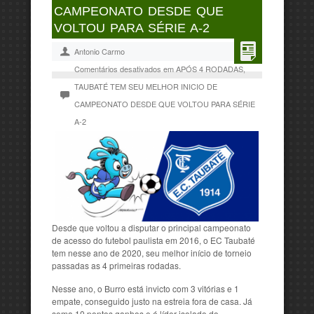
CAMPEONATO DESDE QUE
VOLTOU PARA SÉRIE A-2
Antonio Carmo
Comentários desativados
em APÓS 4 RODADAS,
TAUBATÉ TEM SEU MELHOR INICIO DE
CAMPEONATO DESDE QUE VOLTOU PARA SÉRIE
A-2
Desde que voltou a disputar o principal campeonato
de acesso do futebol paulista em 2016, o EC Taubaté
tem nesse ano de 2020, seu melhor início de torneio
passadas as 4 primeiras rodadas.
Nesse ano, o Burro está invicto com 3 vitórias e 1
empate, conseguido justo na estreia fora de casa. Já
soma 10 pontos ganhos e é líder isolado do