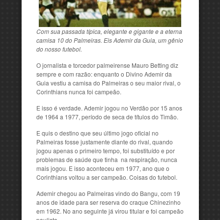
Com sua passada típica, elegante e gigante e a eterna
camisa 10 do Palmeiras. Eis Ademir da Guia, um gênio
do nosso futebol.
O jornalista e torcedor palmeirense Mauro Betting diz
sempre e com razão: enquanto o Divino Ademir da
Guia vestiu a camisa do Palmeiras o seu maior rival, o
Corinthians nunca foi campeão.
E isso é verdade. Ademir jogou no Verdão por 15 anos
de 1964 a 1977, período de seca de títulos do Timão.
E quis o destino que seu último jogo oficial no
Palmeiras fosse justamente diante do rival, quando
jogou apenas o primeiro tempo, foi substituído e por
problemas de saúde que tinha na respiração, nunca
mais jogou. E isso aconteceu em 1977, ano que o
Corinthians voltou a ser campeão. Coisas do futebol.
Ademir chegou ao Palmeiras vindo do Bangu, com 19
anos de idade para ser reserva do craque Chinezinho
em 1962. No ano seguinte já virou titular e foi campeão
paulista.