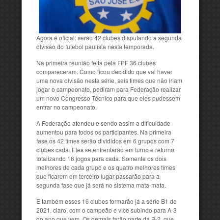
Agora é oficial: serão 42 clubes disputando a segunda
divisão do futebol paulista nesta temporada.
Na primeira reunião feita pela FPF 36 clubes
compareceram. Como ficou decidido que vai haver
uma nova divisão nesta série, seis times que não iriam
jogar o campeonato, pediram para Federação realizar
um novo Congresso Técnico para que eles pudessem
entrar no campeonato.
A Federação atendeu e sendo assim a dificuldade
aumentou para todos os participantes. Na primeira
fase os 42 times serão divididos em 6 grupos com 7
clubes cada. Eles se enfrentarão em turno e returno
totalizando 16 jogos para cada. Somente os dois
melhores de cada grupo e os quatro melhores times
que ficarem em terceiro lugar passarão para a
segunda fase que já será no sistema mata-mata.
E também esses 16 clubes formarão já a série B1 de
2021, claro, com o campeão e vice subindo para A-3
do ano que vem. Os demais farão parte da B-2, que