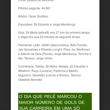
Público pagante: 44.961
Árbitro: Oscar Scolfaro
Expulsões: Zé Eduardo e Jorge Mendonça
Gols: Zé Maria (pênalti) aos 27 min do primeiro tempo
e Vaguinho aos 23 minutos do segundo tempo
Palmeiras: Leão, Valdir (Vasconcelos), Beto Fuscão,
Jair Gonçalves e Ricardo Longhi; Pires, Ivo Worthman
e Ademir da Guia (Picolé); Jorge Mendonça, Toninho e
Nei. Técnico: Jorge Vieira
Corinthians: Tobias, Zé Maria, Moisés, Zé Eduardo e
Wladimir; Ruço (Luciano), Palhinha e Basílio;
Vaguinho, Geraldão (Lance) e Romeu. Técnico:
Oswaldo Brandão
O DIA QUE PELÉ MARCOU O
MAIOR NÚMERO DE GOLS DE
SUA CARREIRA EM UMA SÓ