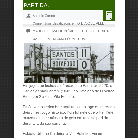
PARTIDA.
Antonio Carmo
Comentários desativados
em O DIA QUE PELÉ
MARCOU O MAIOR NÚMERO DE GOLS DE SUA
CARREIRA EM UMA SÓ PARTIDA.
Em jogo que fechou a 5ª rodada do Paulistão/2020, o
Santos ganhou ontem (10/02) do Botafogo de Ribeirão
Preto por 2 a 0 na Vila Belmiro.
Então vamos relembrar aqui um outro jogo entre esses
dois times. Jogo histórico. Pois foi nele que o Rei Pelé
marcou o maior número de gols em uma só partida
durante toda sua carreira.
Estádio Urbano Caldeira, a Vila Belmiro. Em um