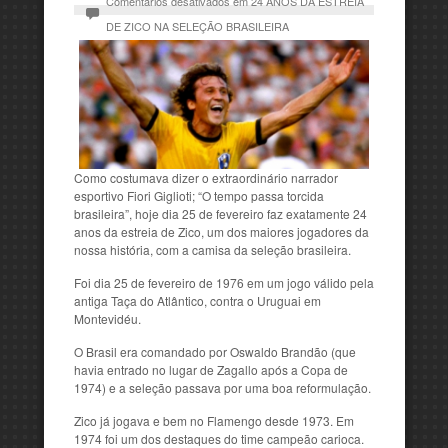
Comentários desativados
em 24 ANOS DA ESTREIA
DE ZICO NA SELEÇÃO BRASILEIRA
Como costumava dizer o extraordinário narrador
esportivo Fiori Giglioti; “O tempo passa torcida
brasileira”, hoje dia 25 de fevereiro faz exatamente 24
anos da estreia de Zico, um dos maiores jogadores da
nossa história, com a camisa da seleção brasileira.
Foi dia 25 de fevereiro de 1976 em um jogo válido pela
antiga Taça do Atlântico, contra o Uruguai em
Montevidéu.
O Brasil era comandado por Oswaldo Brandão (que
havia entrado no lugar de Zagallo após a Copa de
1974) e a seleção passava por uma boa reformulação.
Zico já jogava e bem no Flamengo desde 1973. Em
1974 foi um dos destaques do time campeão carioca.