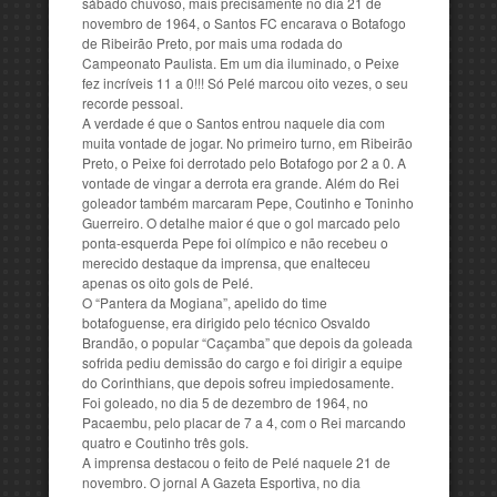
sábado chuvoso, mais precisamente no dia 21 de
novembro de 1964, o Santos FC encarava o Botafogo
de Ribeirão Preto, por mais uma rodada do
Campeonato Paulista. Em um dia iluminado, o Peixe
fez incríveis 11 a 0!!! Só Pelé marcou oito vezes, o seu
recorde pessoal.
A verdade é que o Santos entrou naquele dia com
muita vontade de jogar. No primeiro turno, em Ribeirão
Preto, o Peixe foi derrotado pelo Botafogo por 2 a 0. A
vontade de vingar a derrota era grande. Além do Rei
goleador também marcaram Pepe, Coutinho e Toninho
Guerreiro. O detalhe maior é que o gol marcado pelo
ponta-esquerda Pepe foi olímpico e não recebeu o
merecido destaque da imprensa, que enalteceu
apenas os oito gols de Pelé.
O “Pantera da Mogiana”, apelido do time
botafoguense, era dirigido pelo técnico Osvaldo
Brandão, o popular “Caçamba” que depois da goleada
sofrida pediu demissão do cargo e foi dirigir a equipe
do Corinthians, que depois sofreu impiedosamente.
Foi goleado, no dia 5 de dezembro de 1964, no
Pacaembu, pelo placar de 7 a 4, com o Rei marcando
quatro e Coutinho três gols.
A imprensa destacou o feito de Pelé naquele 21 de
novembro. O jornal A Gazeta Esportiva, no dia