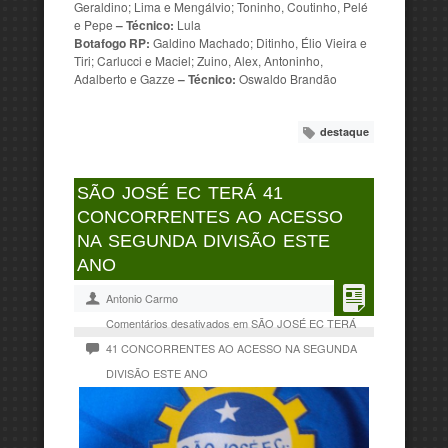
Geraldino; Lima e Mengálvio; Toninho, Coutinho, Pelé
e Pepe
– Técnico:
Lula
Botafogo RP:
Galdino Machado; Ditinho, Élio Vieira e
Tiri; Carlucci e Maciel; Zuino, Alex, Antoninho,
Adalberto e Gazze
– Técnico:
Oswaldo Brandão
destaque
SÃO JOSÉ EC TERÁ 41
CONCORRENTES AO ACESSO
NA SEGUNDA DIVISÃO ESTE
ANO
Antonio Carmo
Comentários desativados
em SÃO JOSÉ EC TERÁ
41 CONCORRENTES AO ACESSO NA SEGUNDA
DIVISÃO ESTE ANO