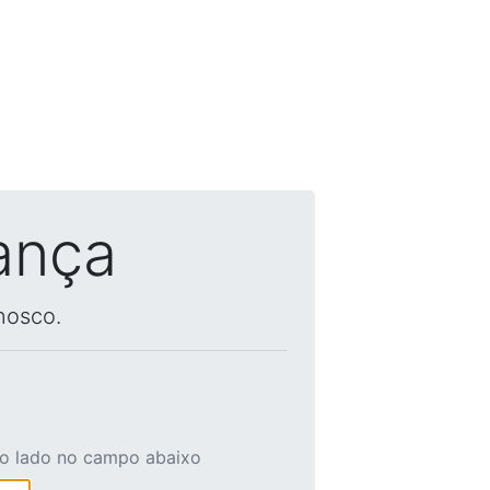
ança
nosco.
ao lado no campo abaixo