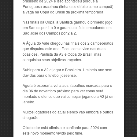
brasileiro de 2024 e isso aconteceu porque a
Portuguesa escolheu (tinha este direito como campeã)
a vaga na Copa do Brasil da próxima temporada.
Nas finais da Copa, a Santista ganhou o primeiro jogo
em Santos por 1 a 0 e garantiu o título empatando em
São José dos Campos por 2 a 2.
A Águia do Vale chegou nas finais dos 2 campeonatos
que disputou este ano. Ficou com o vice nas duas
ocasiões, Paulista da A3 e Copa do Brasil, mas
conquistou seus objetivos traçados.
Subir para a A2 e jogar o Brasileiro. Um belo ano sem
dúvidas para o futebol joseense.
Agora é esperar a volta aos trabalhos marcada para o
dia 06 de novembro próximo para ver como será
montado o elenco que vai começar jogando a A2 já em
janeiro.
Muitos jogadores do atual elenco vão embora e outros
chegarão.
O torcedor está otimista e confiante para 2024 com
este novo momento vivido pelo time.