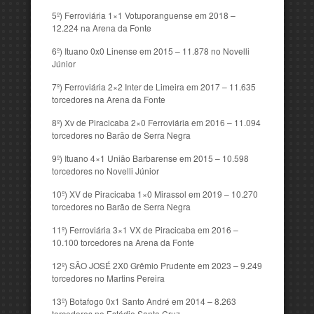
5º) Ferroviária 1×1 Votuporanguense em 2018 –
12.224 na Arena da Fonte
6º) Ituano 0x0 Linense em 2015 – 11.878 no Novelli
Júnior
7º) Ferroviária 2×2 Inter de Limeira em 2017 – 11.635
torcedores na Arena da Fonte
8º) Xv de Piracicaba 2×0 Ferroviária em 2016 – 11.094
torcedores no Barão de Serra Negra
9º) Ituano 4×1 União Barbarense em 2015 – 10.598
torcedores no Novelli Júnior
10º) XV de Piracicaba 1×0 Mirassol em 2019 – 10.270
torcedores no Barão de Serra Negra
11º) Ferroviária 3×1 VX de Piracicaba em 2016 –
10.100 torcedores na Arena da Fonte
12º) SÃO JOSÉ 2X0 Grêmio Prudente em 2023 – 9.249
torcedores no Martins Pereira
13º) Botafogo 0x1 Santo André em 2014 – 8.263
torcedores no Estádio Santa Cruz