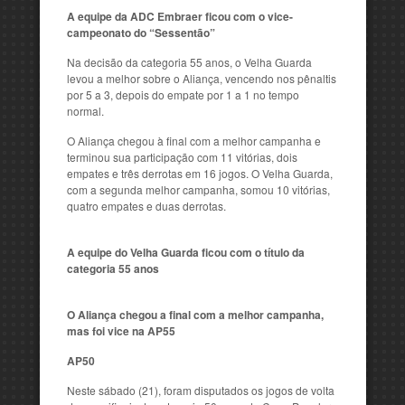
A equipe da ADC Embraer ficou com o vice-
campeonato do “Sessentão”
Na decisão da categoria 55 anos, o Velha Guarda
levou a melhor sobre o Aliança, vencendo nos pênaltis
por 5 a 3, depois do empate por 1 a 1 no tempo
normal.
O Aliança chegou à final com a melhor campanha e
terminou sua participação com 11 vitórias, dois
empates e três derrotas em 16 jogos. O Velha Guarda,
com a segunda melhor campanha, somou 10 vitórias,
quatro empates e duas derrotas.
A equipe do Velha Guarda ficou com o título da
categoria 55 anos
O Aliança chegou a final com a melhor campanha,
mas foi vice na AP55
AP50
Neste sábado (21), foram disputados os jogos de volta