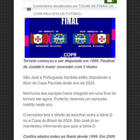
Comentários desativados
em TODAS AS FINAIS DA
COPA PAULISTA DE FUTEBOL
Torneio começou a ser disputado em 1999. Paulista
de Jundiaí é maior vencedor com 3 títulos
São José e Portuguesa Santista estão disputando o
título da Copa Paulista deste ano de 2023.
Nenhuma das equipes havia chegado em uma final do
torneio até agora. Portanto, teremos um campeão
inédito neste ano.
O vencedor terá o direito de escolher entra a Série D
ou a Copa do Brasil de 2024. São José já se
manifestou informando que quer a Série D.
Confira abaixo todas as finais desde 1999. Em 2000