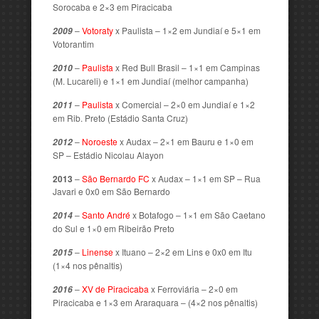
Sorocaba e 2×3 em Piracicaba
–
Votoraty
x Paulista – 1×2 em Jundiaí e 5×1 em
2009
Votorantim
–
Paulista
x Red Bull Brasil – 1×1 em Campinas
2010
(M. Lucareli) e 1×1 em Jundiaí (melhor campanha)
–
Paulista
x Comercial – 2×0 em Jundiaí e 1×2
2011
em Rib. Preto (Estádio Santa Cruz)
–
Noroeste
x Audax – 2×1 em Bauru e 1×0 em
2012
SP – Estádio Nicolau Alayon
2013
–
São Bernardo FC
x Audax – 1×1 em SP – Rua
Javari e 0x0 em São Bernardo
–
Santo André
x Botafogo – 1×1 em São Caetano
2014
do Sul e 1×0 em Ribeirão Preto
–
Linense
x Ituano – 2×2 em Lins e 0x0 em Itu
2015
(1×4 nos pênaltis)
–
XV de Piracicaba
x Ferroviária – 2×0 em
2016
Piracicaba e 1×3 em Araraquara – (4×2 nos pênaltis)