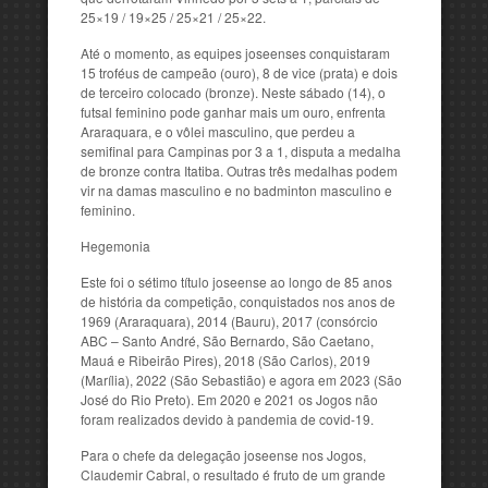
25×19 / 19×25 / 25×21 / 25×22.
Até o momento, as equipes joseenses conquistaram
15 troféus de campeão (ouro), 8 de vice (prata) e dois
de terceiro colocado (bronze). Neste sábado (14), o
futsal feminino pode ganhar mais um ouro, enfrenta
Araraquara, e o vôlei masculino, que perdeu a
semifinal para Campinas por 3 a 1, disputa a medalha
de bronze contra Itatiba. Outras três medalhas podem
vir na damas masculino e no badminton masculino e
feminino.
Hegemonia
Este foi o sétimo título joseense ao longo de 85 anos
de história da competição, conquistados nos anos de
1969 (Araraquara), 2014 (Bauru), 2017 (consórcio
ABC – Santo André, São Bernardo, São Caetano,
Mauá e Ribeirão Pires), 2018 (São Carlos), 2019
(Marília), 2022 (São Sebastião) e agora em 2023 (São
José do Rio Preto). Em 2020 e 2021 os Jogos não
foram realizados devido à pandemia de covid-19.
Para o chefe da delegação joseense nos Jogos,
Claudemir Cabral, o resultado é fruto de um grande