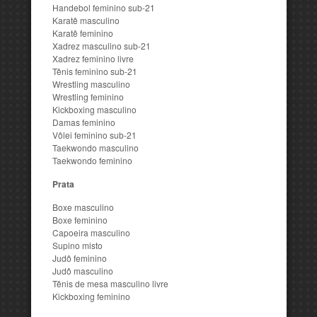
Handebol feminino sub-21
Karatê masculino
Karatê feminino
Xadrez masculino sub-21
Xadrez feminino livre
Tênis feminino sub-21
Wrestling masculino
Wrestling feminino
Kickboxing masculino
Damas feminino
Vôlei feminino sub-21
Taekwondo masculino
Taekwondo feminino
Prata
Boxe masculino
Boxe feminino
Capoeira masculino
Supino misto
Judô feminino
Judô masculino
Tênis de mesa masculino livre
Kickboxing feminino