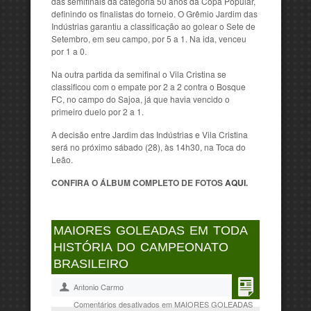
das semifinais da categoria 50 anos da Copa Popular,
definindo os finalistas do torneio. O Grêmio Jardim das
Indústrias garantiu a classificação ao golear o Sete de
Setembro, em seu campo, por 5 a 1. Na ida, venceu
por 1 a 0.
Na outra partida da semifinal o Vila Cristina se
classificou com o empate por 2 a 2 contra o Bosque
FC, no campo do Sajoa, já que havia vencido o
primeiro duelo por 2 a 1.
A decisão entre Jardim das Indústrias e Vila Cristina
será no próximo sábado (28), às 14h30, na Toca do
Leão.
CONFIRA O ÁLBUM COMPLETO DE FOTOS
AQUI
.
MAIORES GOLEADAS EM TODA
HISTÓRIA DO CAMPEONATO
BRASILEIRO
Antonio Carmo
Comentários desativados
em MAIORES GOLEADAS