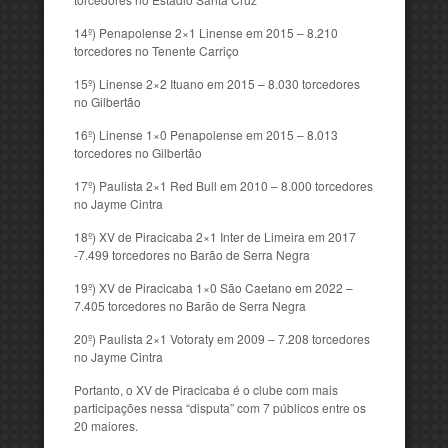
14º) Penapolense 2×1 Linense em 2015 – 8.210
torcedores no Tenente Carriço
15º) Linense 2×2 Ituano em 2015 – 8.030 torcedores
no Gilbertão
16º) Linense 1×0 Penapolense em 2015 – 8.013
torcedores no Gilbertão
17º) Paulista 2×1 Red Bull em 2010 – 8.000 torcedores
no Jayme Cintra
18º) XV de Piracicaba 2×1 Inter de Limeira em 2017
-7.499 torcedores no Barão de Serra Negra
19º) XV de Piracicaba 1×0 São Caetano em 2022 –
7.405 torcedores no Barão de Serra Negra
20º) Paulista 2×1 Votoraty em 2009 – 7.208 torcedores
no Jayme Cintra
Portanto, o XV de Piracicaba é o clube com mais
participações nessa “disputa” com 7 públicos entre os
20 maiores.