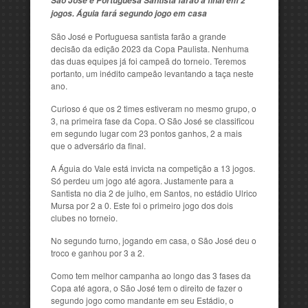
São José e Portuguesa Santista farão a final em 2
jogos. Águia fará segundo jogo em casa
São José e Portuguesa santista farão a grande
decisão da edição 2023 da Copa Paulista. Nenhuma
das duas equipes já foi campeã do torneio. Teremos
portanto, um inédito campeão levantando a taça neste
ano.
Curioso é que os 2 times estiveram no mesmo grupo, o
3, na primeira fase da Copa. O São José se classificou
em segundo lugar com 23 pontos ganhos, 2 a mais
que o adversário da final.
A Águia do Vale está invicta na competição a 13 jogos.
Só perdeu um jogo até agora. Justamente para a
Santista no dia 2 de julho, em Santos, no estádio Ulrico
Mursa por 2 a 0. Este foi o primeiro jogo dos dois
clubes no torneio.
No segundo turno, jogando em casa, o São José deu o
troco e ganhou por 3 a 2.
Como tem melhor campanha ao longo das 3 fases da
Copa até agora, o São José tem o direito de fazer o
segundo jogo como mandante em seu Estádio, o