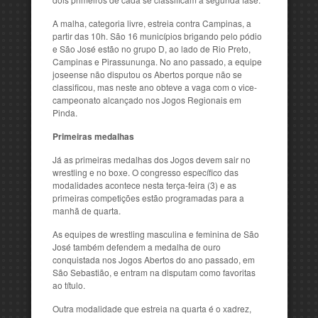
A malha, categoria livre, estreia contra Campinas, a
partir das 10h. São 16 municípios brigando pelo pódio
e São José estão no grupo D, ao lado de Rio Preto,
Campinas e Pirassununga. No ano passado, a equipe
joseense não disputou os Abertos porque não se
classificou, mas neste ano obteve a vaga com o vice-
campeonato alcançado nos Jogos Regionais em
Pinda.
Primeiras medalhas
Já as primeiras medalhas dos Jogos devem sair no
wrestling e no boxe. O congresso específico das
modalidades acontece nesta terça-feira (3) e as
primeiras competições estão programadas para a
manhã de quarta.
As equipes de wrestling masculina e feminina de São
José também defendem a medalha de ouro
conquistada nos Jogos Abertos do ano passado, em
São Sebastião, e entram na disputam como favoritas
ao título.
Outra modalidade que estreia na quarta é o xadrez,