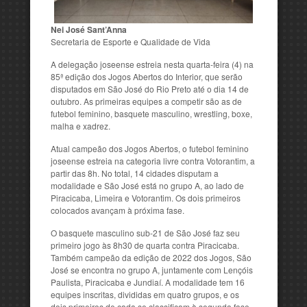
Nei José Sant’Anna
Secretaria de Esporte e Qualidade de Vida
A delegação joseense estreia nesta quarta-feira (4) na
85ª edição dos Jogos Abertos do Interior, que serão
disputados em São José do Rio Preto até o dia 14 de
outubro. As primeiras equipes a competir são as de
futebol feminino, basquete masculino, wrestling, boxe,
malha e xadrez.
Atual campeão dos Jogos Abertos, o futebol feminino
joseense estreia na categoria livre contra Votorantim, a
partir das 8h. No total, 14 cidades disputam a
modalidade e São José está no grupo A, ao lado de
Piracicaba, Limeira e Votorantim. Os dois primeiros
colocados avançam à próxima fase.
O basquete masculino sub-21 de São José faz seu
primeiro jogo às 8h30 de quarta contra Piracicaba.
Também campeão da edição de 2022 dos Jogos, São
José se encontra no grupo A, juntamente com Lençóis
Paulista, Piracicaba e Jundiaí. A modalidade tem 16
equipes inscritas, divididas em quatro grupos, e os
dois primeiros de cada se classificam à segunda fase.