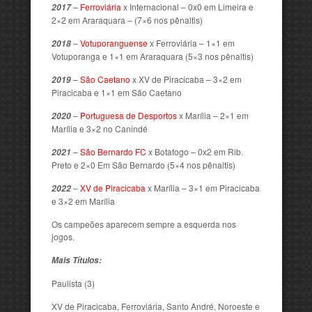
–
Ferroviária
x Internacional – 0x0 em Limeira e
2017
2×2 em Araraquara – (7×6 nos pênaltis)
–
Votuporanguense
x Ferroviária – 1×1 em
2018
Votuporanga e 1×1 em Araraquara (5×3 nos pênaltis)
–
São Caetano
x XV de Piracicaba – 3×2 em
2019
Piracicaba e 1×1 em São Caetano
–
Portuguesa de Desportos
x Marília – 2×1 em
2020
Marília e 3×2 no Canindé
–
São Bernardo FC
x Botafogo – 0x2 em Rib.
2021
Preto e 2×0 Em São Bernardo (5×4 nos pênaltis)
–
XV de Piracicaba
x Marília – 3×1 em Piracicaba
2022
e 3×2 em Marília
Os campeões aparecem sempre a esquerda nos
jogos.
Mais Títulos:
Paulista (3)
XV de Piracicaba, Ferroviária, Santo André, Noroeste e