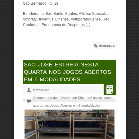
São Bernardo FC (2)
Bandeirante, São Bento, Santos, Atlético Sorocaba,
Votoraty, Juventus, Linense, Votuporanguense, São
Caetano e Portuguesa de Desportos (1)
destaque
SÃO JOSÉ ESTREIA NESTA
QUARTA NOS JOGOS ABERTOS
EM 6 MODALIDADES
futebolvale
Comentários desativados
em São José estreia nesta
quarta nos Jogos Abertos em 6 modalidades