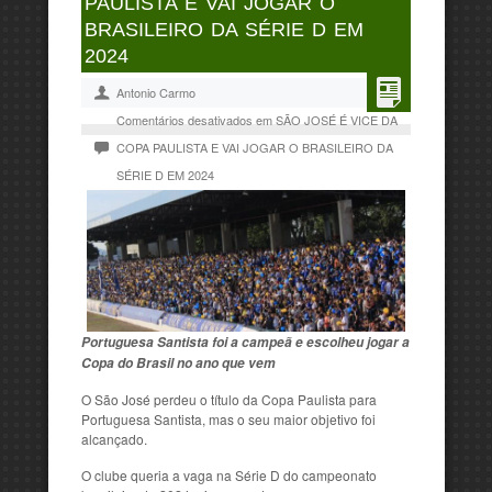
PAULISTA E VAI JOGAR O
BRASILEIRO DA SÉRIE D EM
2024
Antonio Carmo
Comentários desativados
em SÃO JOSÉ É VICE DA
COPA PAULISTA E VAI JOGAR O BRASILEIRO DA
SÉRIE D EM 2024
Portuguesa Santista foi a campeã e escolheu jogar a
Copa do Brasil no ano que vem
O São José perdeu o título da Copa Paulista para
Portuguesa Santista, mas o seu maior objetivo foi
alcançado.
O clube queria a vaga na Série D do campeonato