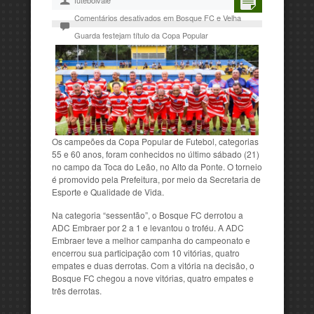
futebolvale
Comentários desativados
em Bosque FC e Velha
Guarda festejam título da Copa Popular
Os campeões da Copa Popular de Futebol, categorias
55 e 60 anos, foram conhecidos no último sábado (21)
no campo da Toca do Leão, no Alto da Ponte. O torneio
é promovido pela Prefeitura, por meio da Secretaria de
Esporte e Qualidade de Vida.
Na categoria “sessentão”, o Bosque FC derrotou a
ADC Embraer por 2 a 1 e levantou o troféu. A ADC
Embraer teve a melhor campanha do campeonato e
encerrou sua participação com 10 vitórias, quatro
empates e duas derrotas. Com a vitória na decisão, o
Bosque FC chegou a nove vitórias, quatro empates e
três derrotas.