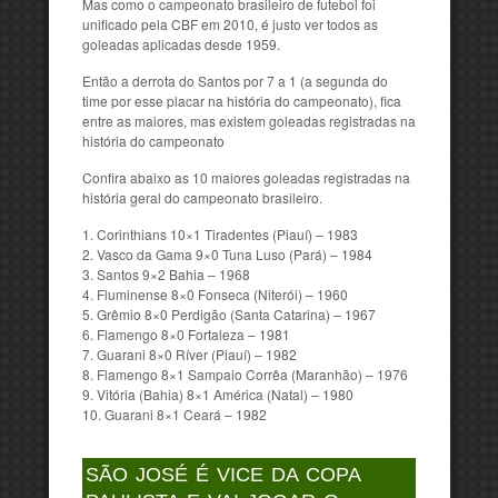
Mas como o campeonato brasileiro de futebol foi
unificado pela CBF em 2010, é justo ver todos as
goleadas aplicadas desde 1959.
Então a derrota do Santos por 7 a 1 (a segunda do
time por esse placar na história do campeonato), fica
entre as maiores, mas existem goleadas registradas na
história do campeonato
Confira abaixo as 10 maiores goleadas registradas na
história geral do campeonato brasileiro.
Corinthians 10×1 Tiradentes (Piauí) – 1983
Vasco da Gama 9×0 Tuna Luso (Pará) – 1984
Santos 9×2 Bahia – 1968
Fluminense 8×0 Fonseca (Niterói) – 1960
Grêmio 8×0 Perdigão (Santa Catarina) – 1967
Flamengo 8×0 Fortaleza – 1981
Guarani 8×0 Ríver (Piauí) – 1982
Flamengo 8×1 Sampaio Corrêa (Maranhão) – 1976
Vitória (Bahia) 8×1 América (Natal) – 1980
Guarani 8×1 Ceará – 1982
SÃO JOSÉ É VICE DA COPA