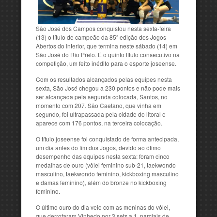
São José dos Campos conquistou nesta sexta-feira
(13) o título de campeão da 85ª edição dos Jogos
Abertos do Interior, que termina neste sábado (14) em
São José do Rio Preto. É o quinto título consecutivo na
competição, um feito inédito para o esporte joseense.
Com os resultados alcançados pelas equipes nesta
sexta, São José chegou a 230 pontos e não pode mais
ser alcançada pela segunda colocada, Santos, no
momento com 207. São Caetano, que vinha em
segundo, foi ultrapassada pela cidade do litoral e
aparece com 176 pontos, na terceira colocação.
O título joseense foi conquistado de forma antecipada,
um dia antes do fim dos Jogos, devido ao ótimo
desempenho das equipes nesta sexta: foram cinco
medalhas de ouro (vôlei feminino sub-21, taekwondo
masculino, taekwondo feminino, kickboxing masculino
e damas feminino), além do bronze no kickboxing
feminino.
O último ouro do dia veio com as meninas do vôlei,
que derrotaram Vinhedo por 3 sets a 1, parciais de