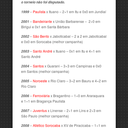
o torneio não foi disputado.
–
Paulista
x Ituano – 2×1 em Itu e 0x0 em Jundiaí
1999
–
Bandeirante
x União Barbarense – 2×0 em
2001
Birigui e 0x1 em Santa Bárbara
–
São Bento
x Jaboticabal – 2 a 2 em Jaboticabal
2002
e 0x0 em Sorocaba (melhor campanha)
–
Santo André
x Ituano – 0x1 em Itu e 4×1 em
2003
Santo André
–
Santos
x Guarani – 3×3 em Campinas e 0x0
2004
em Santos (melhor campanha)
–
Noroeste
x Rio Claro – 3×2 em Bauru e 4×2 em
2005
Rio Claro
–
Ferroviária
x Bragantino – 1×0 em Araraquara
2006
e 1×1 em Bragança Paulista
–
Juventus
x Linense – 2×1 em Lins e 2×3 em
2007
São Paulo (melhor campanha)
–
Atlético Sorocaba
x XV de Piracicaba – 1×1 em
2008