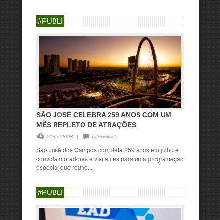
#PUBLI
SÃO JOSÉ CELEBRA 259 ANOS COM UM
MÊS REPLETO DE ATRAÇÕES
21/07/2026
|
futebolvale
São José dos Campos completa 259 anos em julho e
convida moradores e visitantes para uma programação
especial que reúne...
#PUBLI