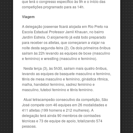
que terá o congresso específico às 9h e o início das
competições programado para as 14h.
Viagem
A delegação joseense ficará alojada em Rio Preto na
Escola Estadual Professor Jamil Khauan, no bairro
Jardim Estrela. O alojamento já está todo preparado
para receber os atletas, que começaram a viajar na
noite desta segunda-feira (2). Os dois primeiros ônibus
saíram às 22h levando as equipes de boxe (masculino
e feminino) e wrestling (masculino e feminino).
Nesta terça (3), às 5h30, saíram mais quatro ônibus,
levando as equipes de basquete masculino e feminino,
tênis de mesa masculino e feminino, ginástica rítmica,
malha, handebol feminino, xadrez feminino e
masculino, futebol feminino e tênis feminino.
Atual tetracampeão consecutivo da competição, São
José compete com 46 equipes em 26 modalidades e
411 atletas (199 homens e 212 mulheres). A
delegação terá ainda 90 membros de comissões
técnicas e 73 de equipe de apoio, totalizando 574
pessoas.