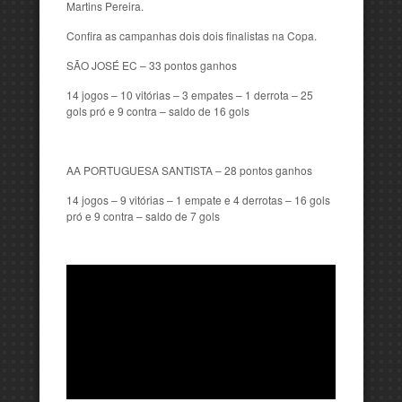
Martins Pereira.
Confira as campanhas dois dois finalistas na Copa.
SÃO JOSÉ EC – 33 pontos ganhos
14 jogos – 10 vitórias – 3 empates – 1 derrota – 25
gols pró e 9 contra – saldo de 16 gols
AA PORTUGUESA SANTISTA – 28 pontos ganhos
14 jogos – 9 vitórias – 1 empate e 4 derrotas – 16 gols
pró e 9 contra – saldo de 7 gols