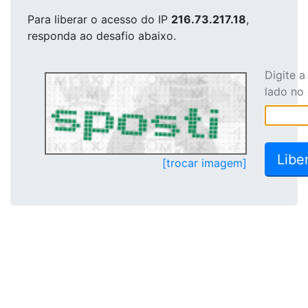
Para liberar o acesso
do IP
216.73.217.18
,
responda ao desafio abaixo.
Digite 
lado no
[trocar imagem]