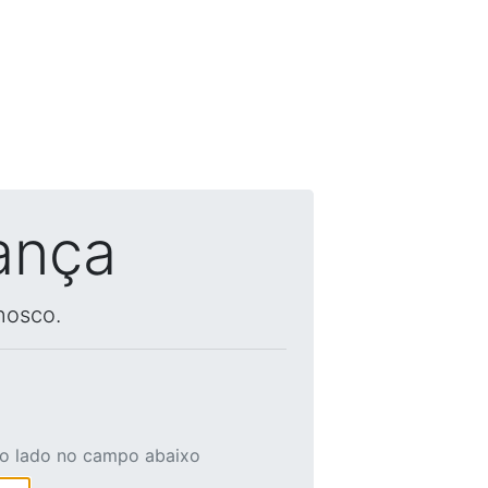
ança
nosco.
ao lado no campo abaixo