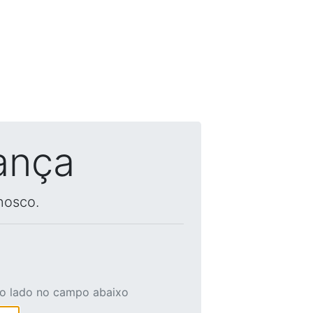
ança
nosco.
ao lado no campo abaixo