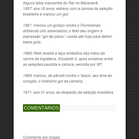
Alguns fatos marcantes do Rei no Maracanã:
1957: aos 16 anos, estreou com a camisa da seleção
brasileira e marcou um gol;
1961: marcou um golaço contra o Fluminense,
driblando oito adversários; o feito deu origem à
expressão “gol de placa”, usada até hoje para definir
belos gols;
1968: Pelé recebe a taça simbólica das mãos da
rainha da Inglaterra, Elizabeth 2, após amistoso entre
as seleções paulista e carioca, vencida por SP;
1969: marcou, de pênalti contra o Vasco, seu time do
coração, o milésimo gol da carreira;
1971: aos 31 anos, se despediu da seleção brasileira.
COMENTÁRIOS
Comments are closed.