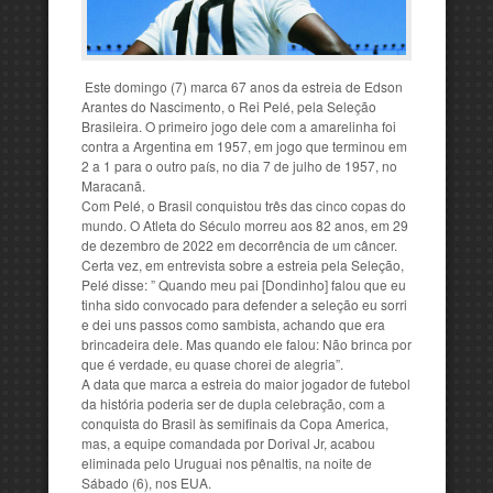
Este domingo (7) marca 67 anos da estreia de Edson
Arantes do Nascimento, o Rei Pelé, pela Seleção
Brasileira. O primeiro jogo dele com a amarelinha foi
contra a Argentina em 1957, em jogo que terminou em
2 a 1 para o outro país, no dia 7 de julho de 1957, no
Maracanã.
Com Pelé, o Brasil conquistou três das cinco copas do
mundo. O Atleta do Século morreu aos 82 anos, em 29
de dezembro de 2022 em decorrência de um câncer.
Certa vez, em entrevista sobre a estreia pela Seleção,
Pelé disse: ” Quando meu pai [Dondinho] falou que eu
tinha sido convocado para defender a seleção eu sorri
e dei uns passos como sambista, achando que era
brincadeira dele. Mas quando ele falou: Não brinca por
que é verdade, eu quase chorei de alegria”.
A data que marca a estreia do maior jogador de futebol
da história poderia ser de dupla celebração, com a
conquista do Brasil às semifinais da Copa America,
mas, a equipe comandada por Dorival Jr, acabou
eliminada pelo Uruguai nos pênaltis, na noite de
Sábado (6), nos EUA.