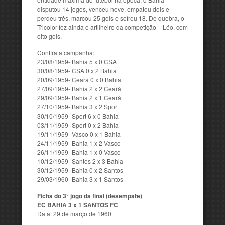
disputou 14 jogos, venceu nove, empatou dois e
perdeu três, marcou 25 gols e sofreu 18. De quebra, o
Tricolor fez ainda o artilheiro da competição – Léo, com
oito gols.
Confira a campanha:
23/08/1959- Bahia 5 x 0 CSA
30/08/1959- CSA 0 x 2 Bahia
20/09/1959- Ceará 0 x 0 Bahia
27/09/1959- Bahia 2 x 2 Ceará
29/09/1959- Bahia 2 x 1 Ceará
27/10/1959- Bahia 3 x 2 Sport
30/10/1959- Sport 6 x 0 Bahia
03/11/1959- Sport 0 x 2 Bahia
19/11/1959- Vasco 0 x 1 Bahia
24/11/1959- Bahia 1 x 2 Vasco
26/11/1959- Bahia 1 x 0 Vasco
10/12/1959- Santos 2 x 3 Bahia
30/12/1959- Bahia 0 x 2 Santos
29/03/1960- Bahia 3 x 1 Santos
Ficha do 3° jogo da final (desempate)
EC BAHIA 3 x 1 SANTOS FC
Data: 29 de março de 1960