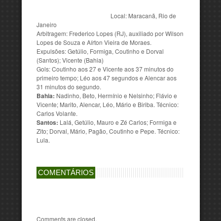
Local: Maracanã, Rio de
Janeiro
Arbitragem: Frederico Lopes (RJ), auxiliado por Wilson
Lopes de Souza e Aírton Vieira de Moraes.
Expulsões: Getúlio, Formiga, Coutinho e Dorval
(Santos); Vicente (Bahia)
Gols: Coutinho aos 27 e Vicente aos 37 minutos do
primeiro tempo; Léo aos 47 segundos e Alencar aos
31 minutos do segundo.
Bahia:
Nadinho, Beto, Hermínio e Nelsinho; Flávio e
Vicente; Marito, Alencar, Léo, Mário e Biriba. Técnico:
Carlos Volante.
Santos:
Lalá, Getúlio, Mauro e Zé Carlos; Formiga e
Zito; Dorval, Mário, Pagão, Coutinho e Pepe. Técnico:
Lula.
COMENTÁRIOS
Comments are closed.