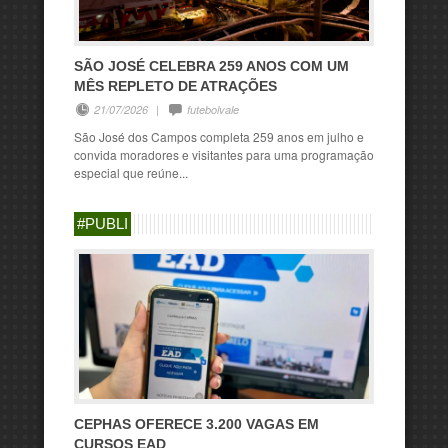
SÃO JOSÉ CELEBRA 259 ANOS COM UM
MÊS REPLETO DE ATRAÇÕES
21/07/2026
|
futebolvale
São José dos Campos completa 259 anos em julho e
convida moradores e visitantes para uma programação
especial que reúne...
#PUBLI
CEPHAS OFERECE 3.200 VAGAS EM
CURSOS EAD