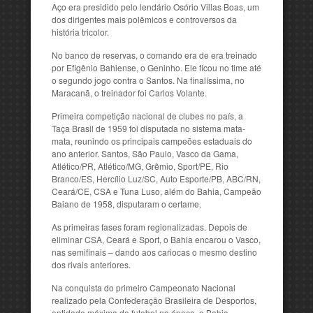
Aço era presidido pelo lendário Osório Villas Boas, um
dos dirigentes mais polêmicos e controversos da
história tricolor.
No banco de reservas, o comando era de era treinado
por Efigênio Bahiense, o Geninho. Ele ficou no time até
o segundo jogo contra o Santos. Na finalíssima, no
Maracanã, o treinador foi Carlos Volante.
Primeira competição nacional de clubes no país, a
Taça Brasil de 1959 foi disputada no sistema mata-
mata, reunindo os principais campeões estaduais do
ano anterior. Santos, São Paulo, Vasco da Gama,
Atlético/PR, Atlético/MG, Grêmio, Sport/PE, Rio
Branco/ES, Hercílio Luz/SC, Auto Esporte/PB, ABC/RN,
Ceará/CE, CSA e Tuna Luso, além do Bahia, Campeão
Baiano de 1958, disputaram o certame.
As primeiras fases foram regionalizadas. Depois de
eliminar CSA, Ceará e Sport, o Bahia encarou o Vasco,
nas semifinais – dando aos cariocas o mesmo destino
dos rivais anteriores.
Na conquista do primeiro Campeonato Nacional
realizado pela Confederação Brasileira de Desportos,
entidade máxima do futebol na época, o Bahia