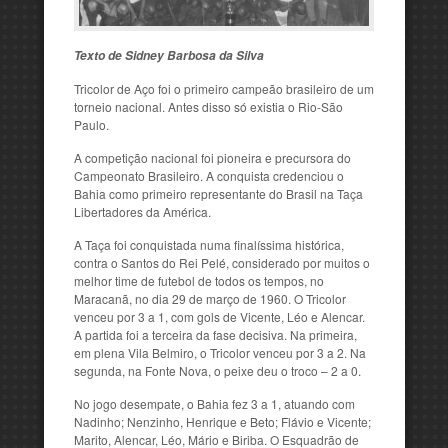
Texto de Sidney Barbosa da Silva
Tricolor de Aço foi o primeiro campeão brasileiro de um
torneio nacional. Antes disso só existia o Rio-São
Paulo.
A competição nacional foi pioneira e precursora do
Campeonato Brasileiro. A conquista credenciou o
Bahia como primeiro representante do Brasil na Taça
Libertadores da América.
A Taça foi conquistada numa finalíssima histórica,
contra o Santos do Rei Pelé, considerado por muitos o
melhor time de futebol de todos os tempos, no
Maracanã, no dia 29 de março de 1960. O Tricolor
venceu por 3 a 1, com gols de Vicente, Léo e Alencar.
A partida foi a terceira da fase decisiva. Na primeira,
em plena Vila Belmiro, o Tricolor venceu por 3 a 2. Na
segunda, na Fonte Nova, o peixe deu o troco – 2 a 0.
No jogo desempate, o Bahia fez 3 a 1, atuando com
Nadinho; Nenzinho, Henrique e Beto; Flávio e Vicente;
Marito, Alencar, Léo, Mário e Biriba. O Esquadrão de