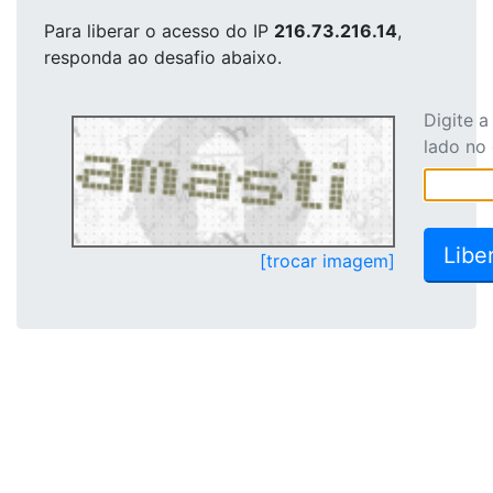
Para liberar o acesso
do IP
216.73.216.14
,
responda ao desafio abaixo.
Digite 
lado no
[trocar imagem]