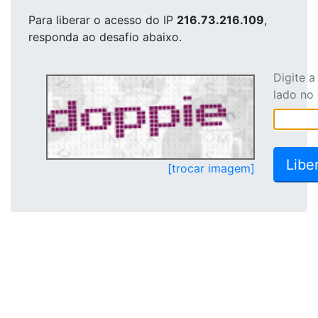
Para liberar o acesso
do IP
216.73.216.109
,
responda ao desafio abaixo.
Digite 
lado no
[trocar imagem]