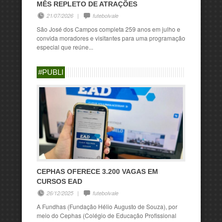
MÊS REPLETO DE ATRAÇÕES
21/07/2026
|
futebolvale
São José dos Campos completa 259 anos em julho e
convida moradores e visitantes para uma programação
especial que reúne...
#PUBLI
CEPHAS OFERECE 3.200 VAGAS EM
CURSOS EAD
26/12/2025
|
futebolvale
A Fundhas (Fundação Hélio Augusto de Souza), por
meio do Cephas (Colégio de Educação Profissional