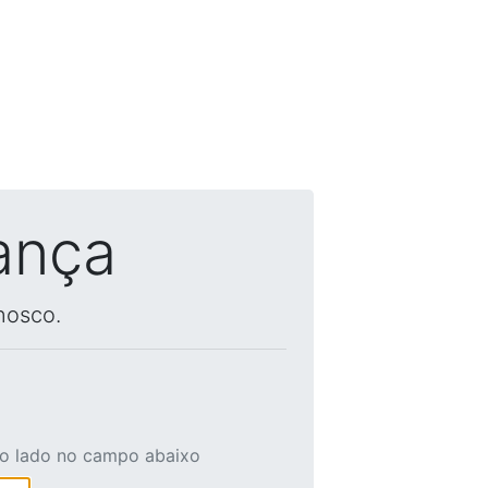
ança
nosco.
ao lado no campo abaixo