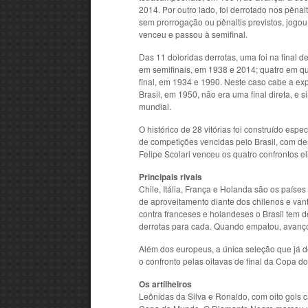
2014. Por outro lado, foi derrotado nos pêna
sem prorrogação ou pênaltis previstos, jo
venceu e passou à semifinal.
Das 11 doloridas derrotas, uma foi na final 
em semifinais, em 1938 e 2014; quatro em qu
final, em 1934 e 1990. Neste caso cabe a e
Brasil, em 1950, não era uma final direta, e
mundial.
O histórico de 28 vitórias foi construído es
de competições vencidas pelo Brasil, com de
Felipe Scolari venceu os quatro confrontos el
Principais rivais
Chile, Itália, França e Holanda são os país
de aproveitamento diante dos chilenos e van
contra franceses e holandeses o Brasil tem
derrotas para cada. Quando empatou, avanço
Além dos europeus, a única seleção que já d
o confronto pelas oitavas de final da Copa do
Os artilheiros
Leônidas da Silva e Ronaldo, com oito gols c