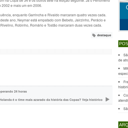
 na Copa de 34 e os outros sete na edição seguinte. Já o Fenômeno
em 2002 e mais um em 2006.
uência, enquanto Garrincha e Rivaldo marcaram quatro vezes cada.
deste ano, Neymar está empatado com Bebeto, Jairzinho, Perácio e
Rivelino, Robinho, Romário e Tostão marcaram duas vezes cada.
destaque
POS
Sã
de at
MI
especi
Fr
histó
 operando 24 horas
Co
Holanda é o time mais azarado da história das Copas? Veja histórico
atend
Sã
ARQ