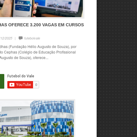
HAS OFERECE 3.200 VAGAS EM CURSOS
/12/2025
|
futebolvale
dhas (Fundação Hélio Augusto de Souza), por
do Cephas (Colégio de Educação Profissional
Augusto de Souza), oferece...