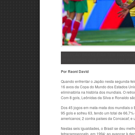
SELEÇÃO BRASILEIRA TEM VANTAG
45 PARTIDAS QUE DISPUTOU NA HIS
Por Raoni David
Quando enfrentar o Japão nesta segunda-feira
16 avos da Copa do Mundo dos Estados Unido
eliminatória na história dos mundiais. O ret
Com 8 gols, Leônidas da Silva e Ronaldo são
Dos 45 jogos em mata-mata dos mundiais o Br
95 gols e sofreu 63, tendo um total de 66,7%
americanos; 2 contra países da Concacaf; e u
Nestas seis igualdades, o Brasil se deu mel
tetracampeonato, em 1994; ao avançar à deci