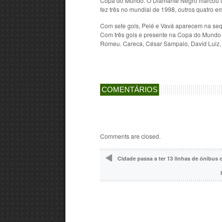
Copa do Mundo. O Diamante Negro marcou um
fez três no mundial de 1998, outros quatro 
Com sete gols, Pelé e Vavá aparecem na seq
Com três gols e presente na Copa do Mundo 
Romeu. Careca, César Sampaio, David Luiz, 
COMENTÁRIOS
Comments are closed.
Cidade passa a ter 13 linhas de ônibus