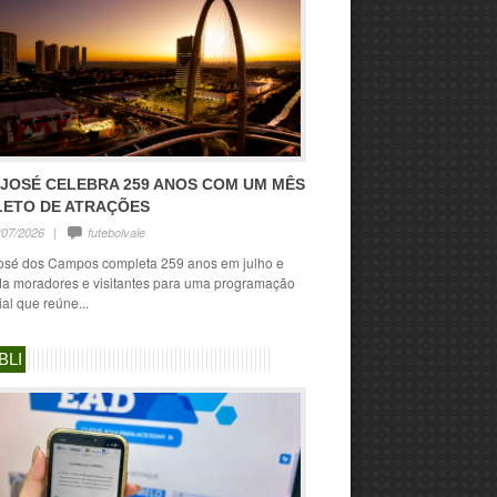
 JOSÉ CELEBRA 259 ANOS COM UM MÊS
LETO DE ATRAÇÕES
/07/2026
|
futebolvale
osé dos Campos completa 259 anos em julho e
da moradores e visitantes para uma programação
al que reúne...
BLI