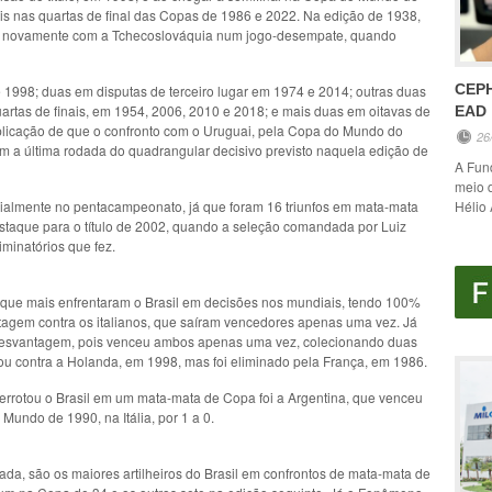
ltis nas quartas de final das Copas de 1986 e 2022. Na edição de 1938,
gou novamente com a Tchecoslováquia num jogo-desempate, quando
CEP
de 1998; duas em disputas de terceiro lugar em 1974 e 2014; outras duas
artas de finais, em 1954, 2006, 2010 e 2018; e mais duas em oitavas de
EAD
xplicação de que o confronto com o Uruguai, pela Copa do Mundo do
26
 sim a última rodada do quadrangular decisivo previsto naquela edição de
A Fun
meio 
pecialmente no pentacampeonato, já que foram 16 triunfos em mata-mata
Hélio 
staque para o título de 2002, quando a seleção comandada por Luiz
iminatórios que fez.
es que mais enfrentaram o Brasil em decisões nos mundiais, tendo 100%
tagem contra os italianos, que saíram vencedores apenas uma vez. Já
 desvantagem, pois venceu ambos apenas uma vez, colecionando duas
u contra a Holanda, em 1998, mas foi eliminado pela França, em 1986.
errotou o Brasil em um mata-mata de Copa foi a Argentina, que venceu
 Mundo de 1990, na Itália, por 1 a 0.
ada, são os maiores artilheiros do Brasil em confrontos de mata-mata de