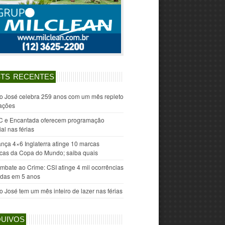
TS RECENTES
o José celebra 259 anos com um mês repleto
rações
C e Encantada oferecem programação
al nas férias
ança 4×6 Inglaterra atinge 10 marcas
ricas da Copa do Mundo; saiba quais
mbate ao Crime: CSI atinge 4 mil ocorrências
idas em 5 anos
o José tem um mês inteiro de lazer nas férias
UIVOS