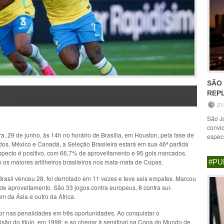
SÃO
EM NOS CONFRONTOS DECISIVOS DE COPA DO MUNDO NAS
REP
TÓRIA
21
São J
convi
, 29 de junho, às 14h no horário de Brasília, em Houston, pela fase de
especi
s, México e Canadá, a Seleção Brasileira estará em sua 46ª partida
rospecto é positivo, com 66,7% de aproveitamento e 95 gols marcados.
 os maiores artilheiros brasileiros nos mata-mata de Copas.
#PU
asil venceu 28, foi derrotado em 11 vezes e teve seis empates. Marcou
 de aproveitamento. São 33 jogos contra europeus, 8 contra sul-
m da Ásia e outro da África.
hor nas penalidades em três oportunidades. Ao conquistar o
são do título, em 1998; e ao chegar à semifinal na Copa do Mundo de