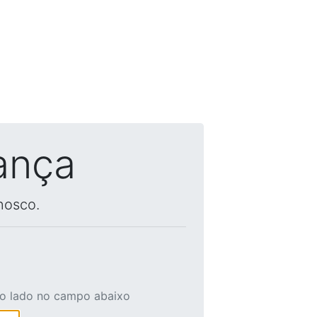
ança
nosco.
ao lado no campo abaixo